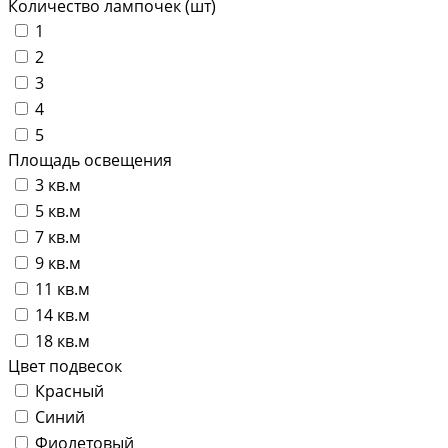
Количество лампочек (шт)
1
2
3
4
5
Площадь освещения
3 кв.м
5 кв.м
7 кв.м
9 кв.м
11 кв.м
14 кв.м
18 кв.м
Цвет подвесок
Красный
Синий
Фиолетовый